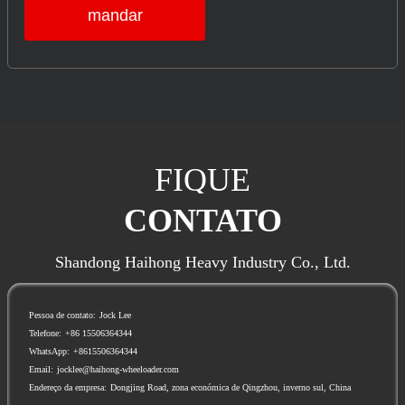
mandar
FIQUE
CONTATO
Shandong Haihong Heavy Industry Co., Ltd.
Pessoa de contato:
Jock Lee
Telefone:
+86 15506364344
WhatsApp:
+8615506364344
Email:
jocklee@haihong-wheeloader.com
Endereço da empresa:
Dongjing Road, zona económica de Qingzhou, inverno sul, China