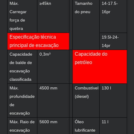
Máx.
≥45kn
Tamanho
14-17.5-
Carregar
do pneu
16pr
força de
quebra
Especificação técnica
19.5l-24-
principal de escavação
14pr
Capacidade do
Capacidade
0,3m³
petróleo
de balde de
escavação
classificada
Máx.
4500 mm
Combustível
130 l
profundidade
(diesel)
de
escavação
Máx. Raio de
5600 mm
Óleo
11 l
escavação
lubrificante