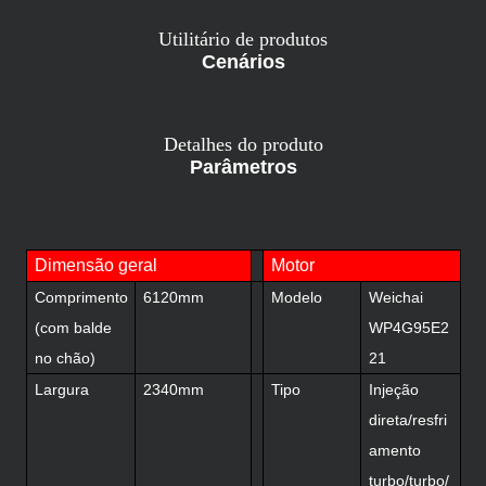
Utilitário de produtos
Cenários
Detalhes do produto
Parâmetros
Dimensão geral
Motor
Comprimento
6120mm
Modelo
Weichai
(com balde
WP4G95E2
no chão)
21
Largura
2340mm
Tipo
Injeção
direta/resfri
amento
turbo/turbo/