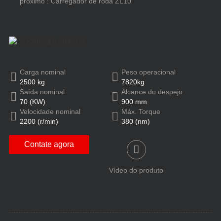
próximo : Carregador de roda ZL10
Carga nominal
Peso operacional
2500 kg
7820kg
Saída nominal
Alcance do despejo
70 (KW)
900 mm
Velocidade nominal
Máx. Torque
2200 (r/min)
380 (nm)
Contate agora
Vídeo do produto