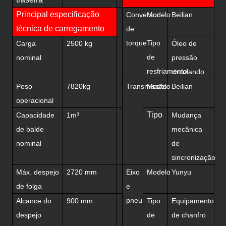
Principal especificação
Conversor
Modelo
Beilian
técnica de carregamento
de
torque
Tipo
Carga
2500 kg
Óleo de
de
nominal
pressão
resfriamento
circulando
Peso
7820kg
Transmissão
Modelo
Beilian
operacional
Tipo
Capacidade
1m³
Mudança
de balde
mecânica
nominal
de
sincronização
Máx. despejo
2720 ​​mm
Eixo
Modelo
Yunyu
de folga
e
pneu
Alcance do
900 mm
Tipo
Equipamento
despejo
de
de chanfro