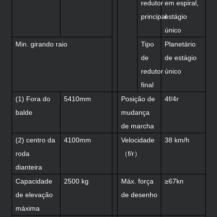
redutor
em espiral,
principal
estágio
único
Min. girando raio
Tipo
Planetário
de
de estágio
redutor
único
final
(1) Fora do
5410mm
Posição de
4f/4r
balde
mudança
de marcha
(2) centro da
4100mm
Velocidade
38 km/h
roda
（f/r）
dianteira
Capacidade
2500 kg
Máx. força
≥67kn
de elevação
de desenho
máxima