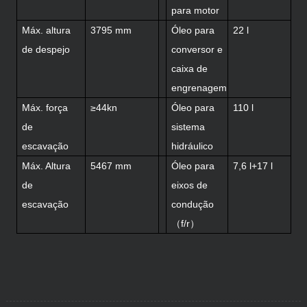
para motor
Máx. altura
3795 mm
Óleo para
22 l
de despejo
conversor e
caixa de
engrenagem
Máx. força
≥44kn
Óleo para
110 l
de
sistema
escavação
hidráulico
Máx. Altura
5467 mm
Óleo para
7,6 l+17 l
de
eixos de
escavação
condução
（f/r）