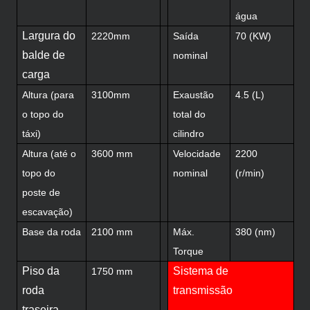
água
Largura do
2220mm
Saída
70 (KW)
balde de
nominal
carga
Altura (para
3100mm
Exaustão
4.5 (L)
o topo do
total do
táxi)
cilindro
Altura (até o
3600 mm
Velocidade
2200
topo do
nominal
(r/min)
poste de
escavação)
Base da roda
2100 mm
Máx.
380 (nm)
Torque
Piso da
Sistema de
1750 mm
roda
transmissão
traseira